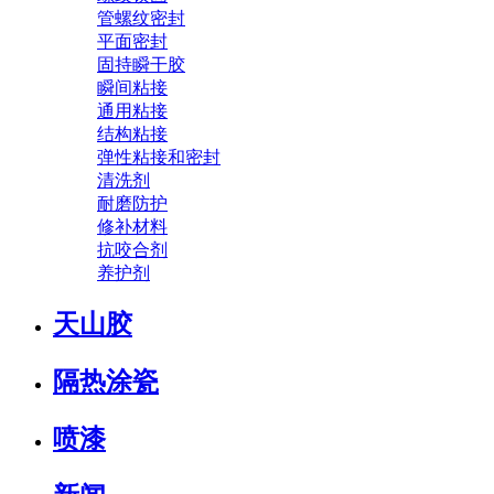
管螺纹密封
平面密封
固持瞬干胶
瞬间粘接
通用粘接
结构粘接
弹性粘接和密封
清洗剂
耐磨防护
修补材料
抗咬合剂
养护剂
天山胶
隔热涂瓷
喷漆