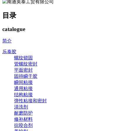
目录
catalogue
简介
乐泰胶
螺纹锁固
管螺纹密封
平面密封
固持瞬干胶
瞬间粘接
通用粘接
结构粘接
弹性粘接和密封
清洗剂
耐磨防护
修补材料
抗咬合剂