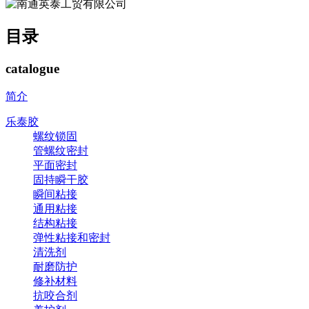
目录
catalogue
简介
乐泰胶
螺纹锁固
管螺纹密封
平面密封
固持瞬干胶
瞬间粘接
通用粘接
结构粘接
弹性粘接和密封
清洗剂
耐磨防护
修补材料
抗咬合剂