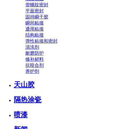
管螺纹密封
平面密封
固持瞬干胶
瞬间粘接
通用粘接
结构粘接
弹性粘接和密封
清洗剂
耐磨防护
修补材料
抗咬合剂
养护剂
天山胶
隔热涂瓷
喷漆