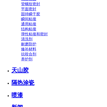
管螺纹密封
平面密封
固持瞬干胶
瞬间粘接
通用粘接
结构粘接
弹性粘接和密封
清洗剂
耐磨防护
修补材料
抗咬合剂
养护剂
天山胶
隔热涂瓷
喷漆