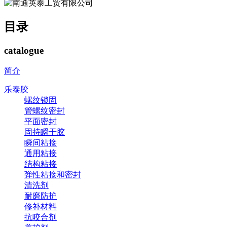
目录
catalogue
简介
乐泰胶
螺纹锁固
管螺纹密封
平面密封
固持瞬干胶
瞬间粘接
通用粘接
结构粘接
弹性粘接和密封
清洗剂
耐磨防护
修补材料
抗咬合剂