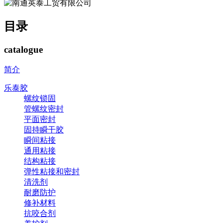
目录
catalogue
简介
乐泰胶
螺纹锁固
管螺纹密封
平面密封
固持瞬干胶
瞬间粘接
通用粘接
结构粘接
弹性粘接和密封
清洗剂
耐磨防护
修补材料
抗咬合剂