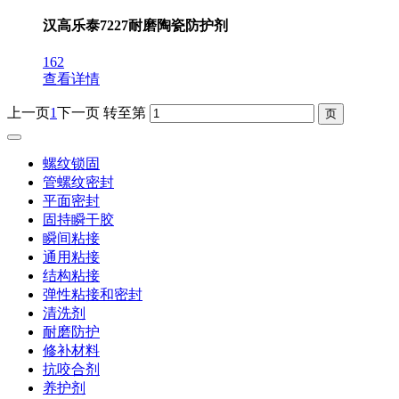
汉高乐泰7227耐磨陶瓷防护剂
162
查看详情
上一页
1
下一页
转至第
螺纹锁固
管螺纹密封
平面密封
固持瞬干胶
瞬间粘接
通用粘接
结构粘接
弹性粘接和密封
清洗剂
耐磨防护
修补材料
抗咬合剂
养护剂