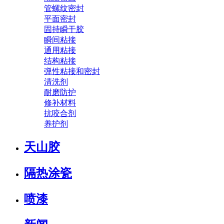
管螺纹密封
平面密封
固持瞬干胶
瞬间粘接
通用粘接
结构粘接
弹性粘接和密封
清洗剂
耐磨防护
修补材料
抗咬合剂
养护剂
天山胶
隔热涂瓷
喷漆