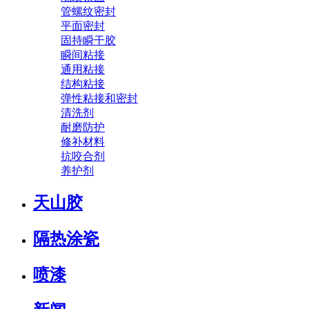
管螺纹密封
平面密封
固持瞬干胶
瞬间粘接
通用粘接
结构粘接
弹性粘接和密封
清洗剂
耐磨防护
修补材料
抗咬合剂
养护剂
天山胶
隔热涂瓷
喷漆