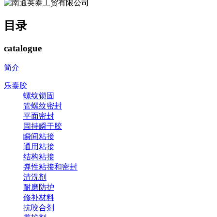
目录
catalogue
简介
乐泰胶
螺纹锁固
管螺纹密封
平面密封
固持瞬干胶
瞬间粘接
通用粘接
结构粘接
弹性粘接和密封
清洗剂
耐磨防护
修补材料
抗咬合剂