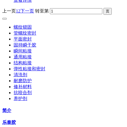
查看详情
上一页
1
2
下一页
转至第
螺纹锁固
管螺纹密封
平面密封
固持瞬干胶
瞬间粘接
通用粘接
结构粘接
弹性粘接和密封
清洗剂
耐磨防护
修补材料
抗咬合剂
养护剂
简介
乐泰胶