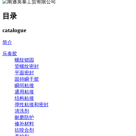
目录
catalogue
简介
乐泰胶
螺纹锁固
管螺纹密封
平面密封
固持瞬干胶
瞬间粘接
通用粘接
结构粘接
弹性粘接和密封
清洗剂
耐磨防护
修补材料
抗咬合剂