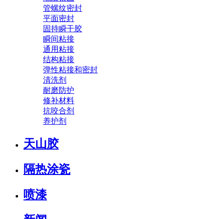
管螺纹密封
平面密封
固持瞬干胶
瞬间粘接
通用粘接
结构粘接
弹性粘接和密封
清洗剂
耐磨防护
修补材料
抗咬合剂
养护剂
天山胶
隔热涂瓷
喷漆