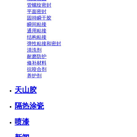
管螺纹密封
平面密封
固持瞬干胶
瞬间粘接
通用粘接
结构粘接
弹性粘接和密封
清洗剂
耐磨防护
修补材料
抗咬合剂
养护剂
天山胶
隔热涂瓷
喷漆