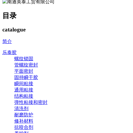
目录
catalogue
简介
乐泰胶
螺纹锁固
管螺纹密封
平面密封
固持瞬干胶
瞬间粘接
通用粘接
结构粘接
弹性粘接和密封
清洗剂
耐磨防护
修补材料
抗咬合剂