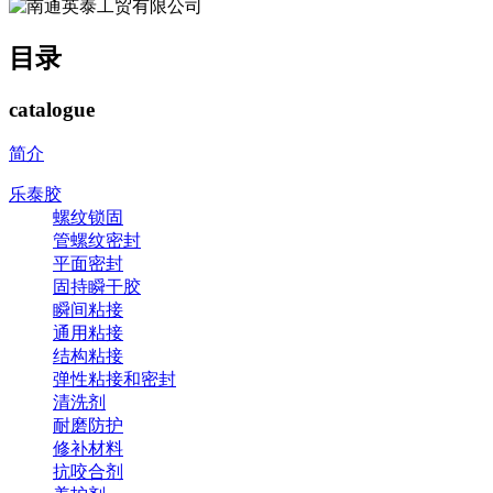
目录
catalogue
简介
乐泰胶
螺纹锁固
管螺纹密封
平面密封
固持瞬干胶
瞬间粘接
通用粘接
结构粘接
弹性粘接和密封
清洗剂
耐磨防护
修补材料
抗咬合剂