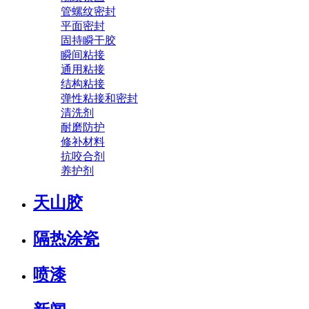
管螺纹密封
平面密封
固持瞬干胶
瞬间粘接
通用粘接
结构粘接
弹性粘接和密封
清洗剂
耐磨防护
修补材料
抗咬合剂
养护剂
天山胶
隔热涂瓷
喷漆