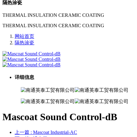
隔热涂瓷
THERMAL INSULATION CERAMIC COATING
THERMAL INSULATION CERAMIC COATING
网站首页
隔热涂瓷
详细信息
Mascoat Sound Control-dB
上一篇
: Mascoat Industrial-AC