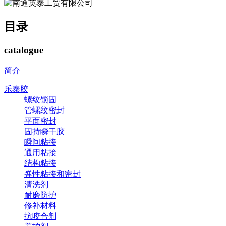
目录
catalogue
简介
乐泰胶
螺纹锁固
管螺纹密封
平面密封
固持瞬干胶
瞬间粘接
通用粘接
结构粘接
弹性粘接和密封
清洗剂
耐磨防护
修补材料
抗咬合剂