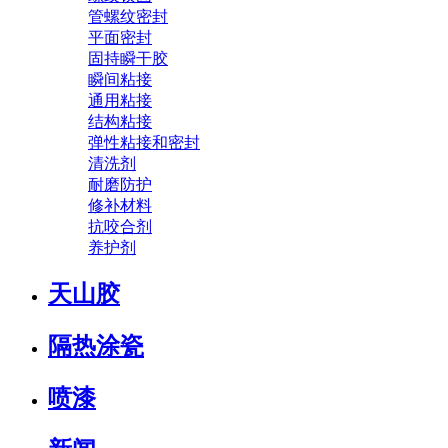
管螺纹密封
平面密封
固持瞬干胶
瞬间粘接
通用粘接
结构粘接
弹性粘接和密封
清洗剂
耐磨防护
修补材料
抗咬合剂
养护剂
天山胶
隔热涂瓷
喷漆