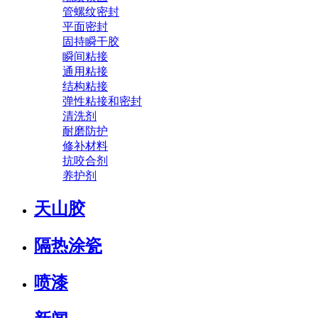
管螺纹密封
平面密封
固持瞬干胶
瞬间粘接
通用粘接
结构粘接
弹性粘接和密封
清洗剂
耐磨防护
修补材料
抗咬合剂
养护剂
天山胶
隔热涂瓷
喷漆