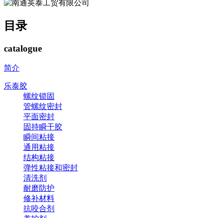
目录
catalogue
简介
乐泰胶
螺纹锁固
管螺纹密封
平面密封
固持瞬干胶
瞬间粘接
通用粘接
结构粘接
弹性粘接和密封
清洗剂
耐磨防护
修补材料
抗咬合剂