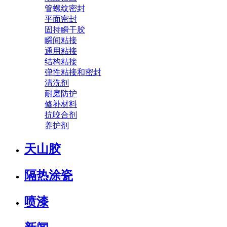
管螺纹密封
平面密封
固持瞬干胶
瞬间粘接
通用粘接
结构粘接
弹性粘接和密封
清洗剂
耐磨防护
修补材料
抗咬合剂
养护剂
天山胶
隔热涂瓷
喷漆