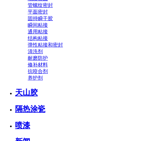
管螺纹密封
平面密封
固持瞬干胶
瞬间粘接
通用粘接
结构粘接
弹性粘接和密封
清洗剂
耐磨防护
修补材料
抗咬合剂
养护剂
天山胶
隔热涂瓷
喷漆