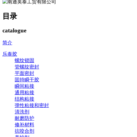
目录
catalogue
简介
乐泰胶
螺纹锁固
管螺纹密封
平面密封
固持瞬干胶
瞬间粘接
通用粘接
结构粘接
弹性粘接和密封
清洗剂
耐磨防护
修补材料
抗咬合剂