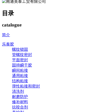
目录
catalogue
简介
乐泰胶
螺纹锁固
管螺纹密封
平面密封
固持瞬干胶
瞬间粘接
通用粘接
结构粘接
弹性粘接和密封
清洗剂
耐磨防护
修补材料
抗咬合剂