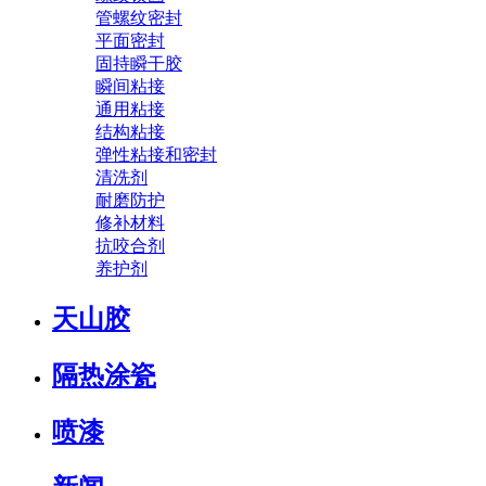
管螺纹密封
平面密封
固持瞬干胶
瞬间粘接
通用粘接
结构粘接
弹性粘接和密封
清洗剂
耐磨防护
修补材料
抗咬合剂
养护剂
天山胶
隔热涂瓷
喷漆