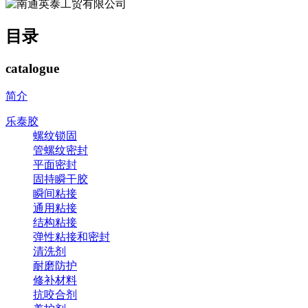
目录
catalogue
简介
乐泰胶
螺纹锁固
管螺纹密封
平面密封
固持瞬干胶
瞬间粘接
通用粘接
结构粘接
弹性粘接和密封
清洗剂
耐磨防护
修补材料
抗咬合剂