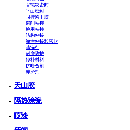
管螺纹密封
平面密封
固持瞬干胶
瞬间粘接
通用粘接
结构粘接
弹性粘接和密封
清洗剂
耐磨防护
修补材料
抗咬合剂
养护剂
天山胶
隔热涂瓷
喷漆